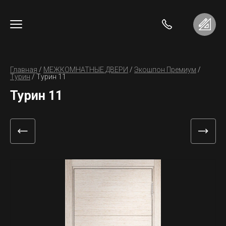
Главная
 / 
МЕЖКОМНАТНЫЕ ДВЕРИ
 / 
Экошпон Премиум
 / 
Турин
 / 
Турин 11
Турин 11